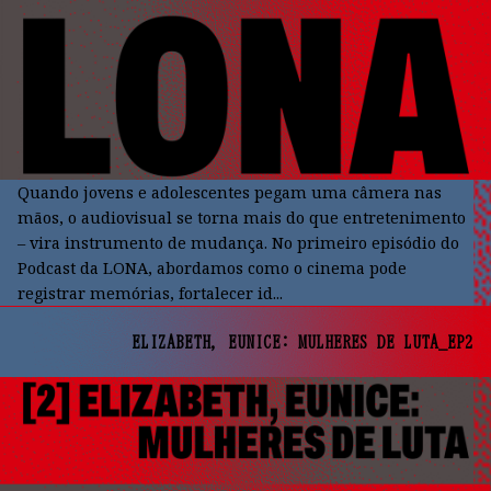
Quando jovens e adolescentes pegam uma câmera nas
mãos, o audiovisual se torna mais do que entretenimento
– vira instrumento de mudança. No primeiro episódio do
Podcast da LONA, abordamos como o cinema pode
registrar memórias, fortalecer id...
ELIZABETH, EUNICE: MULHERES DE LUTA_EP2