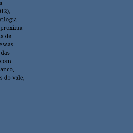
a
012),
rilogia
 aproxima
as de
nessas
 das
a com
ranco,
 do Vale,
.