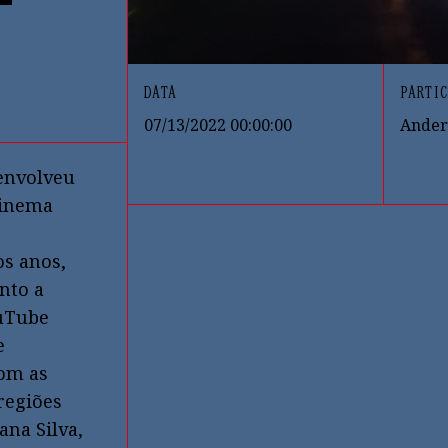
DATA
PARTIC
07/13/2022 00:00:00
Ander
envolveu
cinema
os anos,
nto a
ouTube
e
com as
regiões
na Silva,