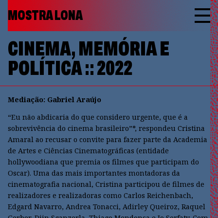
MOSTRA LONA
CINEMA, MEMÓRIA E
POLÍTICA :: 2022
Mediação: Gabriel Araújo
“Eu não abdicaria do que considero urgente, que é a
sobrevivência do cinema brasileiro”*, respondeu Cristina
Amaral ao recusar o convite para fazer parte da Academia
de Artes e Ciências Cinematográficas (entidade
hollywoodiana que premia os filmes que participam do
Oscar). Uma das mais importantes montadoras da
cinematografia nacional, Cristina participou de filmes de
realizadores e realizadoras como Carlos Reichenbach,
Edgard Navarro, Andrea Tonacci, Adirley Queiroz, Raquel
Gerber, Djin Sganzerla, Thiago Mendonça e Jo Serfaty. Com