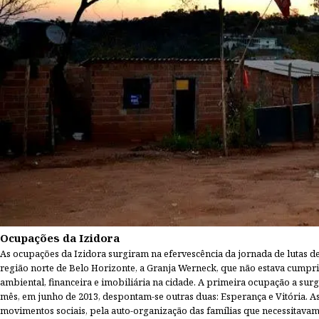
Ocupações da Izidora
As ocupações da Izidora surgiram na efervescência da jornada de lutas 
região norte de Belo Horizonte, a Granja Werneck, que não estava cumpri
ambiental, financeira e imobiliária na cidade. A primeira ocupação a sur
mês, em junho de 2013, despontam-se outras duas: Esperança e Vitória. 
movimentos sociais, pela auto-organização das famílias que necessitava