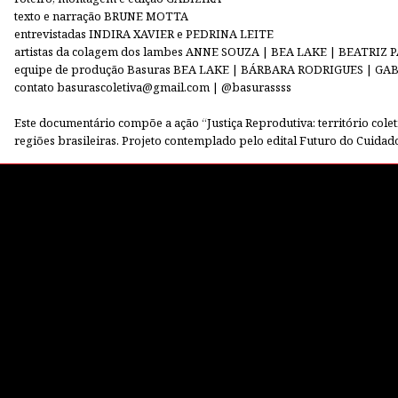
texto e narração BRUNE MOTTA
entrevistadas INDIRA XAVIER e PEDRINA LEITE
artistas da colagem dos lambes ANNE SOUZA | BEA LAKE | BEATRIZ
equipe de produção Basuras BEA LAKE | BÁRBARA RODRIGUES | G
contato basurascoletiva@gmail.com | @basurassss
Este documentário compõe a ação “Justiça Reprodutiva: território cole
regiões brasileiras. Projeto contemplado pelo edital Futuro do Cuidad