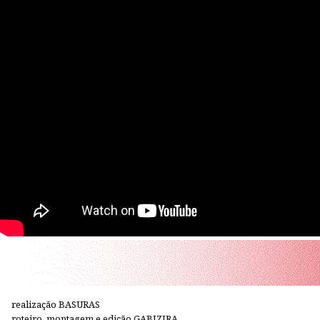
realização BASURAS
roteiro, montagem e edição GABIZIRA