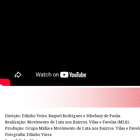
Direção: Edinho Veira, Raquel Rodrigues e Sthefany de Paula.
Realização: Movimento de Luta nos Bairros, Vilas e Favelas (MLB).
Produção: Ocupa Mídia e Movimento de Luta nos Bairros, Vilas e Fave
Fotografia: Edinho Viera