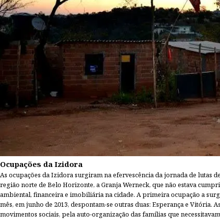
Ocupações da Izidora
As ocupações da Izidora surgiram na efervescência da jornada de lutas 
região norte de Belo Horizonte, a Granja Werneck, que não estava cumpri
ambiental, financeira e imobiliária na cidade. A primeira ocupação a sur
mês, em junho de 2013, despontam-se outras duas: Esperança e Vitória. 
movimentos sociais, pela auto-organização das famílias que necessitava